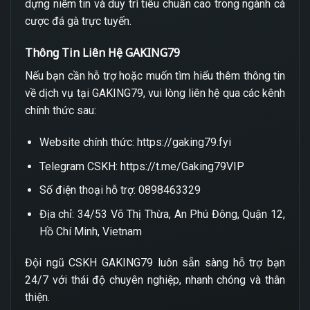
dựng niềm tin và duy trì tiêu chuẩn cao trong ngành cá
cược đá gà trực tuyến.
Thông Tin Liên Hệ GAKING79
Nếu bạn cần hỗ trợ hoặc muốn tìm hiểu thêm thông tin
về dịch vụ tại GAKING79, vui lòng liên hệ qua các kênh
chính thức sau:
Website chính thức:
https://gaking79.fyi
Telegram CSKH:
https://t.me/Gaking79VIP
Số điện thoại hỗ trợ: 0898463329
Địa chỉ: 34/53 Võ Thị Thừa, An Phú Đông, Quận 12,
Hồ Chí Minh, Vietnam
Đội ngũ CSKH GAKING79 luôn sẵn sàng hỗ trợ bạn
24/7 với thái độ chuyên nghiệp, nhanh chóng và thân
thiện.