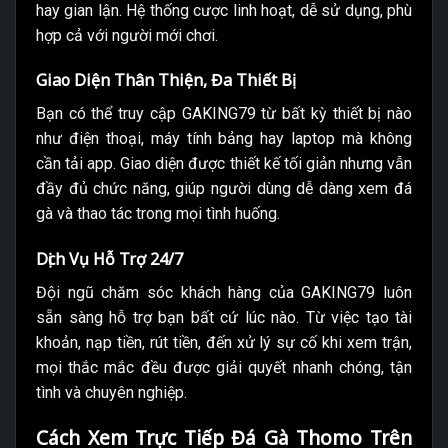
hay gian lận. Hệ thống cược linh hoạt, dễ sử dụng, phù
hợp cả với người mới chơi.
Giao Diện Thân Thiện, Đa Thiết Bị
Bạn có thể truy cập GAKING79 từ bất kỳ thiết bị nào
như điện thoại, máy tính bảng hay laptop mà không
cần tải app. Giao diện được thiết kế tối giản nhưng vẫn
đầy đủ chức năng, giúp người dùng dễ dàng xem đá
gà và thao tác trong mọi tình huống.
Dịch Vụ Hỗ Trợ 24/7
Đội ngũ chăm sóc khách hàng của GAKING79 luôn
sẵn sàng hỗ trợ bạn bất cứ lúc nào. Từ việc tạo tài
khoản, nạp tiền, rút tiền, đến xử lý sự cố khi xem trận,
mọi thắc mắc đều được giải quyết nhanh chóng, tận
tình và chuyên nghiệp.
Cách Xem Trực Tiếp Đá Gà Thomo Trên