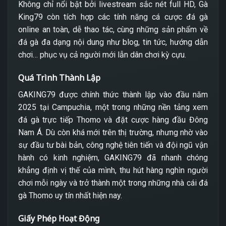
Không chỉ nổi bật bởi livestream sắc nét full HD, Gà
King79 còn tích hợp các tính năng cá cược đá gà
online an toàn, dễ thao tác, cùng những sản phẩm về
đá gà đa dạng nội dung như blog, tin tức, hướng dẫn
chơi… phục vụ cả người mới lẫn dân chơi kỳ cựu.
Quá Trình Thành Lập
GAKING79 được chính thức thành lập vào đầu năm
2025 tại Campuchia, một trong những nền tảng xem
đá gà trực tiếp Thomo và đặt cược hàng đầu Đông
Nam Á.
Dù còn khá mới trên thị trường, nhưng nhờ vào
sự đầu tư bài bản, công nghệ tiên tiến và đội ngũ vận
hành có kinh nghiệm, GAKING79 đã nhanh chóng
khẳng định vị thế của mình, thu hút hàng nghìn người
chơi mỗi ngày và trở thành một trong những nhà cái đá
gà Thomo uy tín nhất hiện nay.
Giấy Phép Hoạt Động