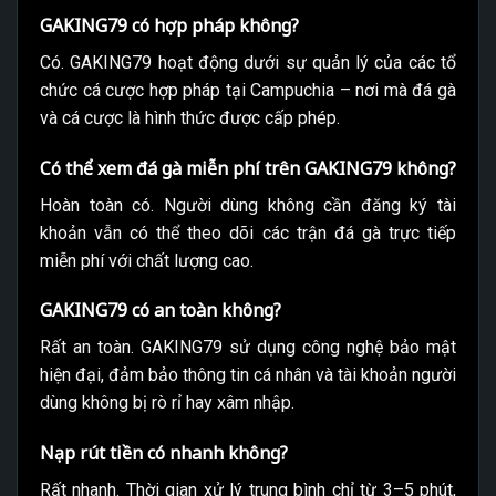
GAKING79 có hợp pháp không?
Có. GAKING79 hoạt động dưới sự quản lý của các tổ
chức cá cược hợp pháp tại Campuchia – nơi mà đá gà
và cá cược là hình thức được cấp phép.
Có thể xem đá gà miễn phí trên GAKING79 không?
Hoàn toàn có. Người dùng không cần đăng ký tài
khoản vẫn có thể theo dõi các trận đá gà trực tiếp
miễn phí với chất lượng cao.
GAKING79 có an toàn không?
Rất an toàn. GAKING79 sử dụng công nghệ bảo mật
hiện đại, đảm bảo thông tin cá nhân và tài khoản người
dùng không bị rò rỉ hay xâm nhập.
Nạp rút tiền có nhanh không?
Rất nhanh. Thời gian xử lý trung bình chỉ từ 3–5 phút,