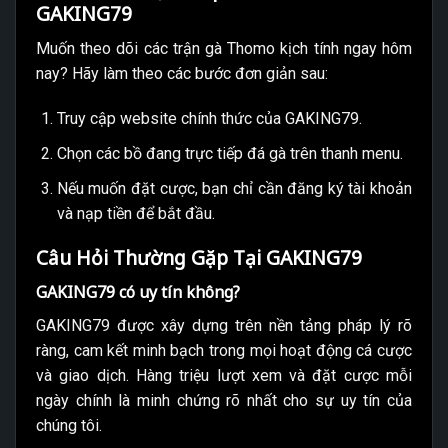
GAKING79
Muốn theo dõi các trận gà Thomo kịch tính ngay hôm
nay? Hãy làm theo các bước đơn giản sau:
Truy cập website chính thức của GAKING79.
Chọn các bồ đang trực tiếp đá gà trên thanh menu.
Nếu muốn đặt cược, bạn chỉ cần đăng ký tài khoản
và nạp tiền để bắt đầu.
Câu Hỏi Thường Gặp Tại GAKING79
GAKING79 có uy tín không?
GAKING79 được xây dựng trên nền tảng pháp lý rõ
ràng, cam kết minh bạch trong mọi hoạt động cá cược
và giao dịch. Hàng triệu lượt xem và đặt cược mỗi
ngày chính là minh chứng rõ nhất cho sự uy tín của
chúng tôi.