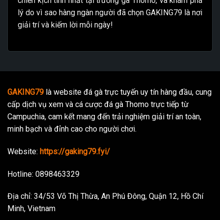
chiến kịch tính nhất tại trường gà Thomo, và khám phá
lý do vì sao hàng ngàn người đã chọn GAKING79 là nơi
giải trí và kiếm lời mỗi ngày!
GAKING79
là website đá gà trực tuyến uy tín hàng đầu, cung
cấp dịch vụ xem và cá cược đá gà Thomo trực tiếp từ
Campuchia, cam kết mang đến trải nghiệm giải trí an toàn,
minh bạch và đỉnh cao cho người chơi.
Website:
https://gaking79.fyi/
Hotline: 0898463329
Địa chỉ: 34/53 Võ Thị Thừa, An Phú Đông, Quận 12, Hồ Chí
Minh, Vietnam