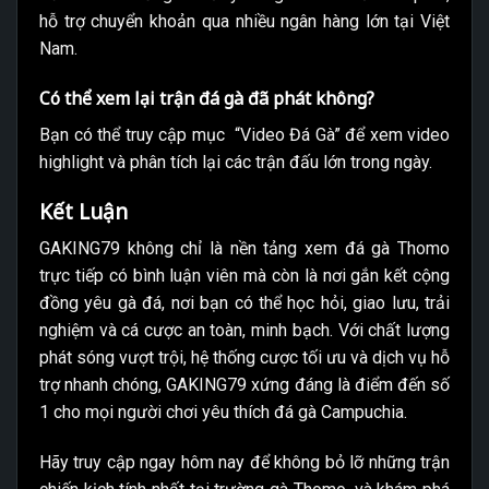
hỗ trợ chuyển khoản qua nhiều ngân hàng lớn tại Việt
Nam.
Có thể xem lại trận đá gà đã phát không?
Bạn có thể truy cập mục “Video Đá Gà” để xem video
highlight và phân tích lại các trận đấu lớn trong ngày.
Kết Luận
GAKING79 không chỉ là nền tảng xem đá gà Thomo
trực tiếp có bình luận viên mà còn là nơi gắn kết cộng
đồng yêu gà đá, nơi bạn có thể học hỏi, giao lưu, trải
nghiệm và cá cược an toàn, minh bạch. Với chất lượng
phát sóng vượt trội, hệ thống cược tối ưu và dịch vụ hỗ
trợ nhanh chóng, GAKING79 xứng đáng là điểm đến số
1 cho mọi người chơi yêu thích đá gà Campuchia.
Hãy truy cập ngay hôm nay để không bỏ lỡ những trận