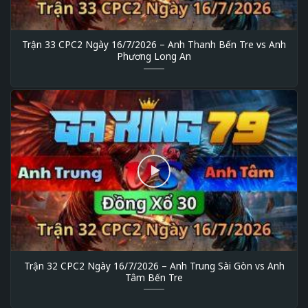
Trận 33 CPC2 Ngày 16/7/2026 – Anh Thanh Bến Tre vs Anh
Phương Long An
Trận 32 CPC2 Ngày 16/7/2026 – Anh Trung Sài Gòn vs Anh
Tâm Bến Tre