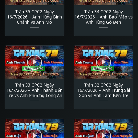
Trận 35 CPC2 Ngày
Trận 34 CPC2 Ngày
16/7/2026 – Anh Hùng Bình
16/7/2026 – Anh Bảo Mập vs
Chánh vs Anh Mo
Anh Tùng Gò Đen
Trận 33 CPC2 Ngày
Trận 32 CPC2 Ngày
16/7/2026 – Anh Thanh Bến
16/7/2026 – Anh Trung Sài
Tre vs Anh Phương Long An
Gòn vs Anh Tâm Bến Tre