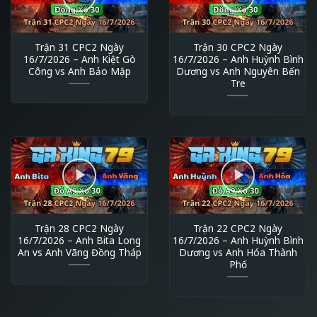
Trận 31 CPC2 Ngày
Trận 30 CPC2 Ngày
16/7/2026 – Anh Kiệt Gò
16/7/2026 – Anh Huỳnh Bình
Công vs Anh Bảo Mập
Dương vs Anh Nguyên Bến
Tre
Trận 28 CPC2 Ngày
Trận 22 CPC2 Ngày
16/7/2026 – Anh Bita Long
16/7/2026 – Anh Huỳnh Bình
An vs Anh Vãng Đồng Tháp
Dương vs Anh Hóa Thành
Phố