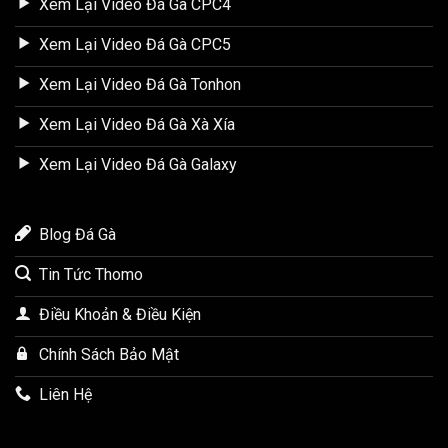
Xem Lại Video Đá Gà CPC4
Xem Lại Video Đá Gà CPC5
Xem Lại Video Đá Gà Tonhon
Xem Lại Video Đá Gà Xà Xía
Xem Lại Video Đá Gà Galaxy
Blog Đá Gà
Tin Tức Thomo
Điều Khoản & Điều Kiện
Chính Sách Bảo Mật
Liên Hệ