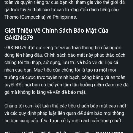
toàn và quyền riêng tư của bạn khi tham gia vào thế giới đá
gà trực tuyến đỉnh cao từ các trường đấu danh tiếng như
Thomo (Campuchia) và Philippines.
Giới Thiệu Về Chính Sách Bảo Mật Của
GAKING79
GAKING79 đặt sự riêng tư và an toàn thông tin của người
dùng lên hàng đầu. Chính sách bảo mật này phác thảo cách
chúng tôi thu thập, sử dụng, lưu trữ và bảo vệ dữ liệu cá
nhân của bạn. Mục tiêu của chúng tôi là tạo ra một môi
trường cá cược trực tuyến minh bạch, công bằng và an toàn
tuyệt đối, nơi bạn có thể yên tâm tận hưởng niềm đam mê đá
gà mà không lo lắng về vấn đề bảo mật.
Chúng tôi cam kết tuân thủ các tiêu chuẩn bảo mật cao nhất
và các quy định pháp luật liên quan để đảm bảo mọi thông
tin bạn cung cấp đều được xử lý một cách cẩn trọng nhất.