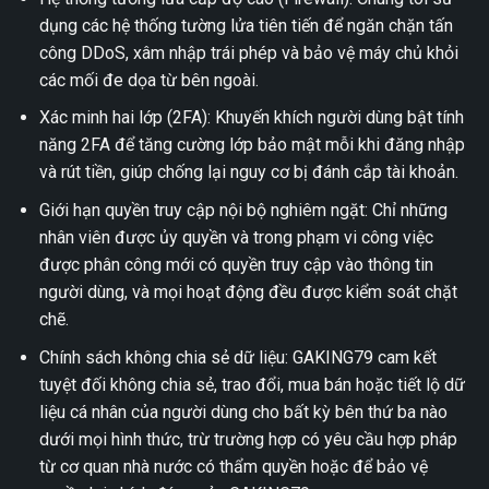
dụng các hệ thống tường lửa tiên tiến để ngăn chặn tấn
công DDoS, xâm nhập trái phép và bảo vệ máy chủ khỏi
các mối đe dọa từ bên ngoài.
Xác minh hai lớp (2FA): Khuyến khích người dùng bật tính
năng 2FA để tăng cường lớp bảo mật mỗi khi đăng nhập
và rút tiền, giúp chống lại nguy cơ bị đánh cắp tài khoản.
Giới hạn quyền truy cập nội bộ nghiêm ngặt: Chỉ những
nhân viên được ủy quyền và trong phạm vi công việc
được phân công mới có quyền truy cập vào thông tin
người dùng, và mọi hoạt động đều được kiểm soát chặt
chẽ.
Chính sách không chia sẻ dữ liệu: GAKING79 cam kết
tuyệt đối không chia sẻ, trao đổi, mua bán hoặc tiết lộ dữ
liệu cá nhân của người dùng cho bất kỳ bên thứ ba nào
dưới mọi hình thức, trừ trường hợp có yêu cầu hợp pháp
từ cơ quan nhà nước có thẩm quyền hoặc để bảo vệ