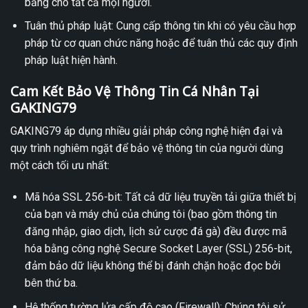
bằng cho tất cả mọi người.
Tuân thủ pháp luật: Cung cấp thông tin khi có yêu cầu hợp
pháp từ cơ quan chức năng hoặc để tuân thủ các quy định
pháp luật hiện hành.
Cam Kết Bảo Vệ Thông Tin Cá Nhân Tại
GAKING79
GAKING79 áp dụng nhiều giải pháp công nghệ hiện đại và
quy trình nghiêm ngặt để bảo vệ thông tin của người dùng
một cách tối ưu nhất:
Mã hóa SSL 256-bit: Tất cả dữ liệu truyền tải giữa thiết bị
của bạn và máy chủ của chúng tôi (bao gồm thông tin
đăng nhập, giao dịch, lịch sử cược đá gà) đều được mã
hóa bằng công nghệ Secure Socket Layer (SSL) 256-bit,
đảm bảo dữ liệu không thể bị đánh chặn hoặc đọc bởi
bên thứ ba.
Hệ thống tường lửa cấp độ cao (Firewall): Chúng tôi sử