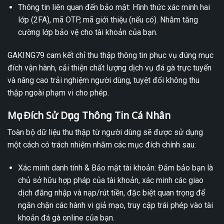
Thông tin liên quan đến bảo mật: Hình thức xác minh hai
lớp (2FA), mã OTP, mã giới thiệu (nếu có). Nhằm tăng
cường lớp bảo vệ cho tài khoản của bạn.
GAKING79 cam kết chỉ thu thập thông tin phục vụ đúng mục
đích vận hành, cải thiện chất lượng dịch vụ đá gà trực tuyến
và nâng cao trải nghiệm người dùng, tuyệt đối không thu
thập ngoài phạm vi cho phép.
Mục Đích Sử Dụng Thông Tin Cá Nhân
Toàn bộ dữ liệu thu thập từ người dùng sẽ được sử dụng
một cách có trách nhiệm nhằm các mục đích chính sau:
Xác minh danh tính & Bảo mật tài khoản: Đảm bảo bạn là
chủ sở hữu hợp pháp của tài khoản, xác minh các giao
dịch đăng nhập và nạp/rút tiền, đặc biệt quan trọng để
ngăn chặn các hành vi giả mạo, truy cập trái phép vào tài
khoản đá gà online của bạn.