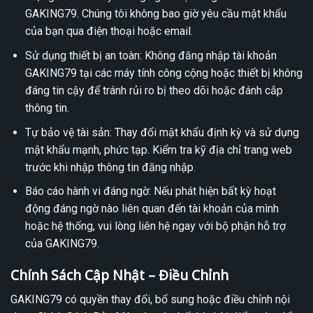
GAKING79. Chúng tôi không bao giờ yêu cầu mật khẩu
của bạn qua điện thoại hoặc email.
Sử dụng thiết bị an toàn: Không đăng nhập tài khoản
GAKING79 tại các máy tính công cộng hoặc thiết bị không
đáng tin cậy để tránh rủi ro bị theo dõi hoặc đánh cắp
thông tin.
Tự bảo vệ tài sản: Thay đổi mật khẩu định kỳ và sử dụng
mật khẩu mạnh, phức tạp. Kiểm tra kỹ địa chỉ trang web
trước khi nhập thông tin đăng nhập.
Báo cáo hành vi đáng ngờ: Nếu phát hiện bất kỳ hoạt
động đáng ngờ nào liên quan đến tài khoản của mình
hoặc hệ thống, vui lòng liên hệ ngay với bộ phận hỗ trợ
của GAKING79.
Chính Sách Cập Nhật – Điều Chỉnh
GAKING79 có quyền thay đổi, bổ sung hoặc điều chỉnh nội