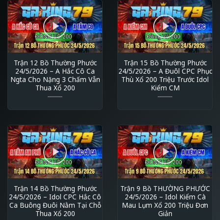
Trận 12 Bồ Thường Phước
Trận 15 Bồ Thường Phước
24/5/2026 – A Hắc Cô Ca
24/5/2026 – A Đuôl CPC Phục
Ngta Cho Nặng 3 Chấm Vẫn
Thù Xổ 200 Triệu Trước Idol
Thua Xổ 200
Kiểm CM
Trận 14 Bồ Thường Phước
Trận 9 Bồ THƯỜNG PHƯỚC
24/5/2026 – Idol CPC Hắc Cô
24/5/2026 – Idol Kiểm Cà
Ca Buông Đuôi Nằm Tại Chỗ
Mau Lụm Xổ 200 Triệu Đơn
Thua Xổ 200
Giản