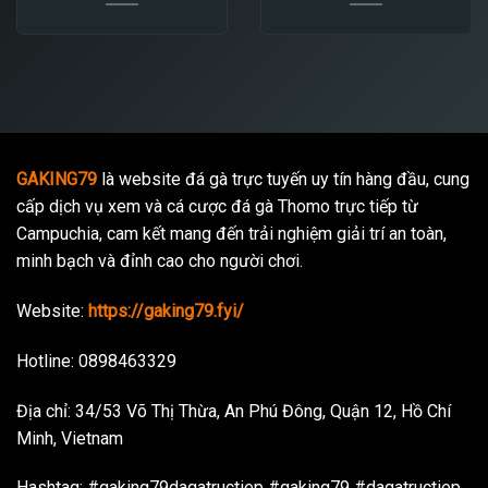
GAKING79
là website đá gà trực tuyến uy tín hàng đầu, cung
cấp dịch vụ xem và cá cược đá gà Thomo trực tiếp từ
Campuchia, cam kết mang đến trải nghiệm giải trí an toàn,
minh bạch và đỉnh cao cho người chơi.
Website:
https://gaking79.fyi/
Hotline: 0898463329
Địa chỉ: 34/53 Võ Thị Thừa, An Phú Đông, Quận 12, Hồ Chí
Minh, Vietnam
Hashtag: #gaking79dagatructiep #gaking79 #dagatructiep