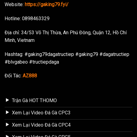
Website:
https://gaking79.fyi/
Hotline: 0898463329
Địa chỉ: 34/53 Võ Thị Thừa, An Phú Đông, Quận 12, Hồ Chí
Minh, Vietnam
Hashtag: #gaking79dagatructiep #gaking79 #dagatructiep
#blvgabeo #tructiepdaga
Đối Tác:
AZ888
Trận Gà HOT THOMO
Xem Lại Video Đá Gà CPC3
Xem Lại Video Đá Gà CPC4