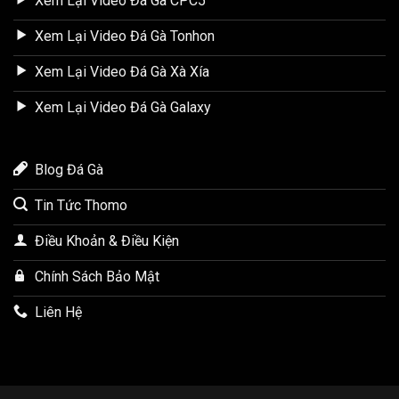
Xem Lại Video Đá Gà CPC5
Xem Lại Video Đá Gà Tonhon
Xem Lại Video Đá Gà Xà Xía
Xem Lại Video Đá Gà Galaxy
Blog Đá Gà
Tin Tức Thomo
Điều Khoản & Điều Kiện
Chính Sách Bảo Mật
Liên Hệ