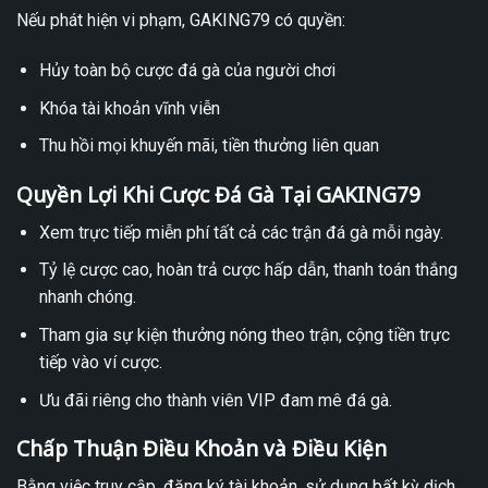
Nếu phát hiện vi phạm, GAKING79 có quyền:
Hủy toàn bộ cược đá gà của người chơi
Khóa tài khoản vĩnh viễn
Thu hồi mọi khuyến mãi, tiền thưởng liên quan
Quyền Lợi Khi Cược Đá Gà Tại GAKING79
Xem trực tiếp miễn phí tất cả các trận đá gà mỗi ngày.
Tỷ lệ cược cao, hoàn trả cược hấp dẫn, thanh toán thắng
nhanh chóng.
Tham gia sự kiện thưởng nóng theo trận, cộng tiền trực
tiếp vào ví cược.
Ưu đãi riêng cho thành viên VIP đam mê đá gà.
Chấp Thuận Điều Khoản và Điều Kiện
Bằng việc truy cập, đăng ký tài khoản, sử dụng bất kỳ dịch