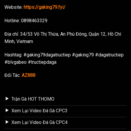
Website:
https://gaking79.fyi/
Hotline: 0898463329
Địa chỉ: 34/53 Võ Thị Thừa, An Phú Đông, Quận 12, Hồ Chí
Minh, Vietnam
Hashtag: #gaking79dagatructiep #gaking79 #dagatructiep
#blvgabeo #tructiepdaga
Đối Tác:
AZ888
Trận Gà HOT THOMO
Xem Lại Video Đá Gà CPC3
Xem Lại Video Đá Gà CPC4