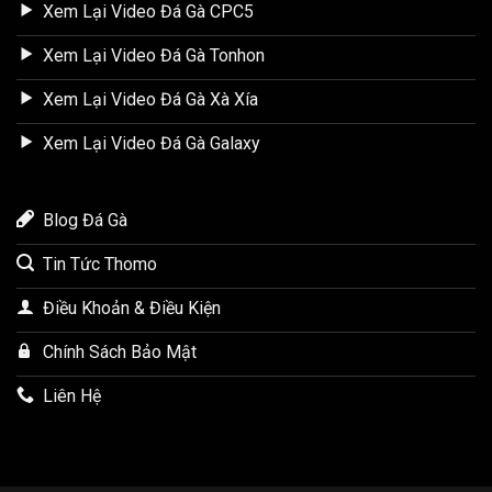
Xem Lại Video Đá Gà CPC5
Xem Lại Video Đá Gà Tonhon
Xem Lại Video Đá Gà Xà Xía
Xem Lại Video Đá Gà Galaxy
Blog Đá Gà
Tin Tức Thomo
Điều Khoản & Điều Kiện
Chính Sách Bảo Mật
Liên Hệ