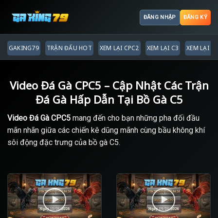
ĐĂNG NHẬP
ĐĂNG KÝ
GAKING79
TRẬN ĐẤU HOT
XEM LẠI CPC2
XEM LẠI C3
XEM LẠI C
Video Đá Gà CPC5 – Cập Nhật Các Trận
Đá Gà Hấp Dẫn Tại Bồ Gà C5
Video Đá Gà CPC5
mang đến cho bạn những pha đối đầu
mãn nhãn giữa các chiến kê dũng mãnh cùng bầu không khí
sôi động đặc trưng của bồ gà C5.