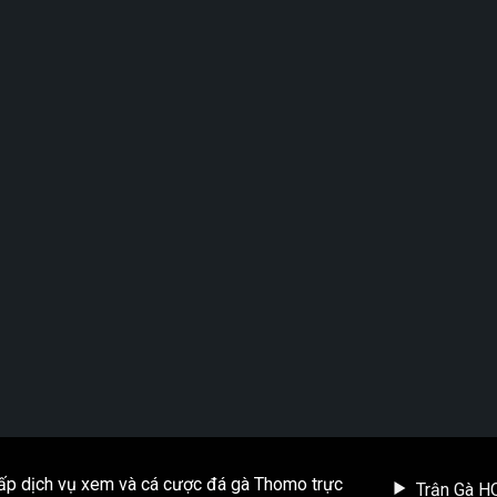
 cấp dịch vụ xem và cá cược đá gà Thomo trực
Trận Gà 