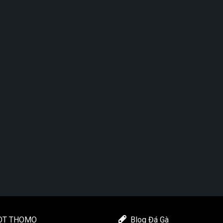
HOT THOMO
Blog Đá Gà