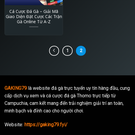
Cá Cược Đá Gà – Giải Mã
Giao Diện Đặt Cược Các Trận
Gà Online Từ A-Z
1
2
GAKING79
là website đá gà trực tuyến uy tín hàng đầu, cung
cấp dịch vụ xem và cá cược đá gà Thomo trực tiếp từ
Campuchia, cam kết mang đến trải nghiệm giải trí an toàn,
minh bạch và đỉnh cao cho người chơi.
Website:
https://gaking79.fyi/