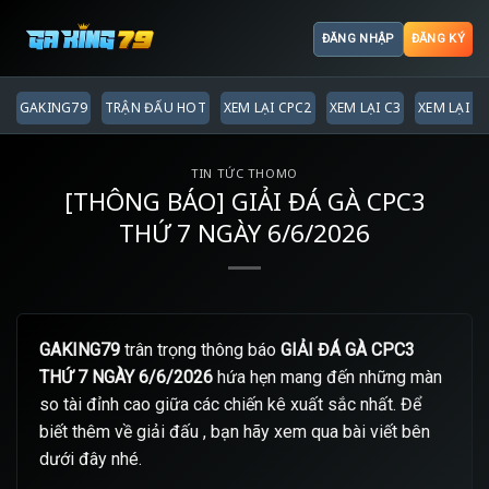
ĐĂNG NHẬP
ĐĂNG KÝ
GAKING79
TRẬN ĐẤU HOT
XEM LẠI CPC2
XEM LẠI C3
XEM LẠI C
TIN TỨC THOMO
[THÔNG BÁO] GIẢI ĐÁ GÀ CPC3
THỨ 7 NGÀY 6/6/2026
GAKING79
trân trọng thông báo
GIẢI ĐÁ GÀ CPC3
THỨ 7 NGÀY 6/6/2026
hứa hẹn mang đến những màn
so tài đỉnh cao giữa các chiến kê xuất sắc nhất. Để
biết thêm về giải đấu , bạn hãy xem qua bài viết bên
dưới đây nhé.