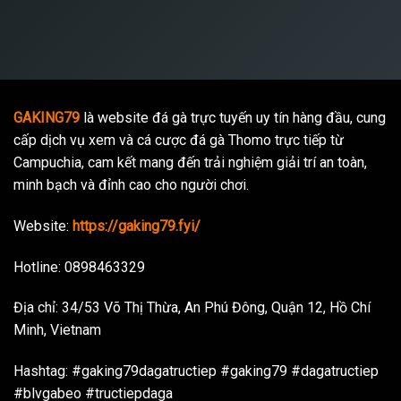
GAKING79
là website đá gà trực tuyến uy tín hàng đầu, cung
cấp dịch vụ xem và cá cược đá gà Thomo trực tiếp từ
Campuchia, cam kết mang đến trải nghiệm giải trí an toàn,
minh bạch và đỉnh cao cho người chơi.
Website:
https://gaking79.fyi/
Hotline: 0898463329
Địa chỉ: 34/53 Võ Thị Thừa, An Phú Đông, Quận 12, Hồ Chí
Minh, Vietnam
Hashtag: #gaking79dagatructiep #gaking79 #dagatructiep
#blvgabeo #tructiepdaga