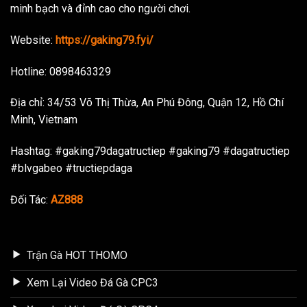
minh bạch và đỉnh cao cho người chơi.
Website:
https://gaking79.fyi/
Hotline: 0898463329
Địa chỉ: 34/53 Võ Thị Thừa, An Phú Đông, Quận 12, Hồ Chí
Minh, Vietnam
Hashtag: #gaking79dagatructiep #gaking79 #dagatructiep
#blvgabeo #tructiepdaga
Đối Tác:
AZ888
Trận Gà HOT THOMO
Xem Lại Video Đá Gà CPC3