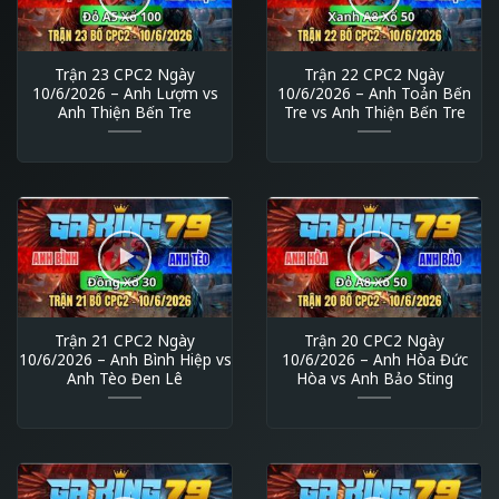
Trận 23 CPC2 Ngày
Trận 22 CPC2 Ngày
10/6/2026 – Anh Lượm vs
10/6/2026 – Anh Toản Bến
Anh Thiện Bến Tre
Tre vs Anh Thiện Bến Tre
Trận 21 CPC2 Ngày
Trận 20 CPC2 Ngày
10/6/2026 – Anh Bình Hiệp vs
10/6/2026 – Anh Hòa Đức
Anh Tèo Đen Lê
Hòa vs Anh Bảo Sting