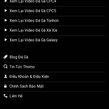
Xem Lại Video Đá Gà CPC4
Xem Lại Video Đá Gà CPC5
Xem Lại Video Đá Gà Tonhon
Xem Lại Video Đá Gà Xà Xía
Xem Lại Video Đá Gà Galaxy
Blog Đá Gà
Tin Tức Thomo
Điều Khoản & Điều Kiện
Chính Sách Bảo Mật
Liên Hệ