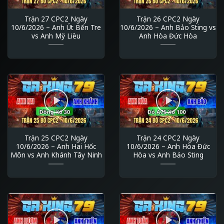
Trận 27 CPC2 Ngày
Trận 26 CPC2 Ngày
10/6/2026 – Anh Út Bến Tre
10/6/2026 – Anh Bảo Sting vs
vs Anh Mỹ Liều
Anh Hòa Đức Hòa
Trận 25 CPC2 Ngày
Trận 24 CPC2 Ngày
10/6/2026 – Anh Hai Hốc
10/6/2026 – Anh Hòa Đức
Môn vs Anh Khánh Tây Ninh
Hòa vs Anh Bảo Sting