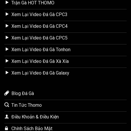
Trận Gà HOT THOMO
Xem Lại Video Đá Gà CPC3
Xem Lại Video Đá Gà CPC4
Xem Lại Video Đá Gà CPC5
Xem Lại Video Đá Gà Tonhon
Xem Lại Video Đá Gà Xà Xía
Xem Lại Video Đá Gà Galaxy
Blog Đá Gà
Tin Tức Thomo
Điều Khoản & Điều Kiện
Chính Sách Bảo Mật