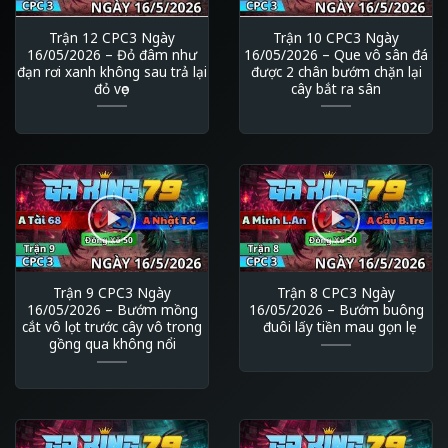
Trận 12 CPC3 Ngày
Trận 10 CPC3 Ngày
16/05/2026 – Đỏ đâm như
16/05/2026 – Que vô sân đá
đạn rơi xanh không sau trả lại
được 2 chân bướm chặn lại
đỏ vẹo
cây bắt ra sân
Trận 9 CPC3 Ngày
Trận 8 CPC3 Ngày
16/05/2026 – Bướm mồng
16/05/2026 – Bướm buông
cắt vô lọt trước cây vô trong
đuôi lấy tiền mau gọn lẹ
gồng qua không nổi