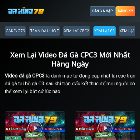
ĐĂNG NHẬP
ĐĂNG KÝ
GAKING79
TRẬN ĐẤU HOT
XEM LẠI CPC2
XEM LẠI C3
XEM LẠI C
Xem Lại Video Đá Gà CPC3 Mới Nhất
Hàng Ngày
Video đá gà CPC3
là danh mục tự động cập nhật lại các trận
đá gà tại bồ gà C3 sau khi trận đấu kết thúc để mọi người có
thể xem lại bất cứ lúc nào.