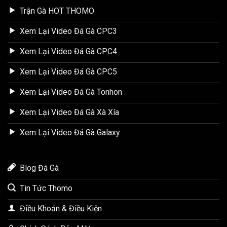
Trận Gà HOT THOMO
Xem Lại Video Đá Gà CPC3
Xem Lại Video Đá Gà CPC4
Xem Lại Video Đá Gà CPC5
Xem Lại Video Đá Gà Tonhon
Xem Lại Video Đá Gà Xà Xía
Xem Lại Video Đá Gà Galaxy
Blog Đá Gà
Tin Tức Thomo
Điều Khoản & Điều Kiện