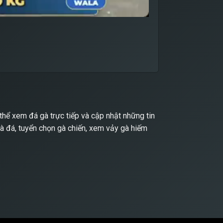
thể xem đá gà trực tiếp và cập nhật những tin
gà đá, tuyển chọn gà chiến, xem vảy gà hiếm