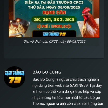
Giải vô địch cúp CPC3 ngày 08/08/2025
BẢO BÒ CỤNG
Bảo Bò Cụng là người chịu trách nghiệm
nội dung trên website
GAKING79
. Tại đây
anh em có thể xem đá gà trực tiếp và cập
nhật những tin tức mới nhất từ các bồ gà
Thomo, ngoài ra anh còn chia sẻ những bài