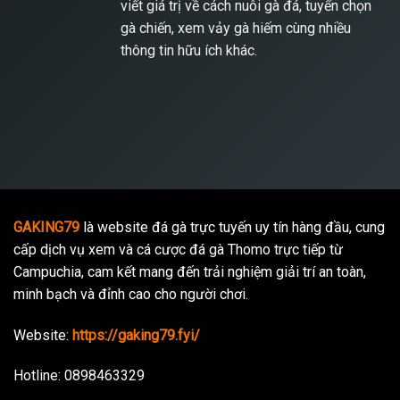
viết giá trị về cách nuôi gà đá, tuyển chọn
gà chiến, xem vảy gà hiếm cùng nhiều
thông tin hữu ích khác.
GAKING79
là website đá gà trực tuyến uy tín hàng đầu, cung
cấp dịch vụ xem và cá cược đá gà Thomo trực tiếp từ
Campuchia, cam kết mang đến trải nghiệm giải trí an toàn,
minh bạch và đỉnh cao cho người chơi.
Website:
https://gaking79.fyi/
Hotline: 0898463329