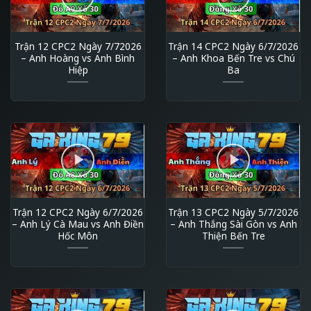
Trận 12 CPC2 Ngày 7/72026
Trận 14 CPC2 Ngày 6/7/2026
– Anh Hoàng vs Anh Bình
– Anh Khoa Bến Tre vs Chú
Hiệp
Ba
Trận 12 CPC2 Ngày 6/7/2026
Trận 13 CPC2 Ngày 5/7/2026
– Anh Lý Cà Mau vs Anh Điền
– Anh Thắng Sài Gòn vs Anh
Hốc Môn
Thiện Bến Tre