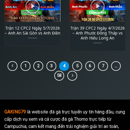
Trận 12 CPC2 Ngày 5/7/2026
Trận 39 CPC2 Ngày 4/7/2026
– Anh An Sài Gòn vs Anh Điền
– Anh Phước Đồng Tháp vs
Anh Hiếu Long An
1
2
3
4
5
6
7
…
58
GAKING79
là website đá gà trực tuyến uy tín hàng đầu, cung
cấp dịch vụ xem và cá cược đá gà Thomo trực tiếp từ
Campuchia, cam kết mang đến trải nghiệm giải trí an toàn,