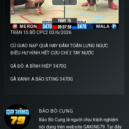
TRẬN 15 BỒ CPC2 03/6/2026
CÚ GIAO NẠP QUÁ HAY ĐÂM TOÀN LƯNG NGỰC
ĐIỀU HƯ HÌNH HẾT CỨU CHỈ 2 TAY NƯỚC
GÀ ĐỎ:
A BÌNH HIỆP 3470G
GÀ XANH:
A BẢO STING 3470G
BẢO BÒ CỤNG
Bảo Bò Cụng là người chịu trách nghiệm
nội dung trên website
GAKING79
. Tại đây