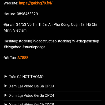
Website:
https://gaking79.fyi/
Hotline: 0898463329
Địa chỉ: 34/53 Võ Thị Thừa, An Phú Đông, Quận 12, Hồ Chí
Minh, Vietnam
Hashtag: #gaking79dagatructiep #gaking79 #dagatructiep
#blvgabeo #tructiepdaga
Đối Tác:
AZ888
Trận Gà HOT THOMO
Xem Lại Video Đá Gà CPC3
Xem Lại Video Đá Gà CPC4
Xem Lại Video Đá Gà CPC5