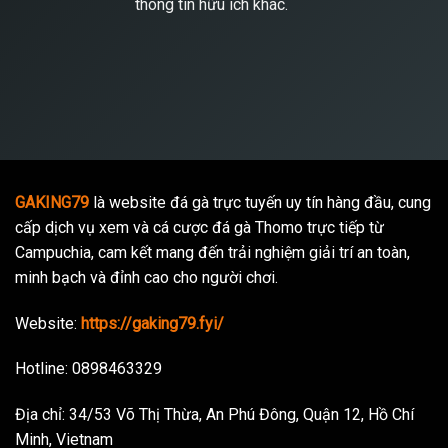
thông tin hữu ích khác.
GAKING79
là website đá gà trực tuyến uy tín hàng đầu, cung
cấp dịch vụ xem và cá cược đá gà Thomo trực tiếp từ
Campuchia, cam kết mang đến trải nghiệm giải trí an toàn,
minh bạch và đỉnh cao cho người chơi.
Website:
https://gaking79.fyi/
Hotline: 0898463329
Địa chỉ: 34/53 Võ Thị Thừa, An Phú Đông, Quận 12, Hồ Chí
Minh, Vietnam