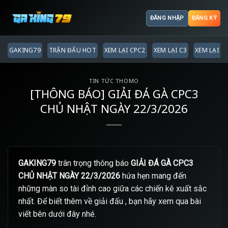
ĐĂNG NHẬP
ĐĂNG KÝ
GAKING79
TRẬN ĐẤU HOT
XEM LẠI CPC2
XEM LẠI C3
XEM LẠI C
TIN TỨC THOMO
[THÔNG BÁO] GIẢI ĐÁ GÀ CPC3
CHỦ NHẬT NGÀY 22/3/2026
GAKING79
trân trọng thông báo
GIẢI ĐÁ GÀ CPC3
CHỦ NHẬT NGÀY 22/3/2026
hứa hẹn mang đến
những màn so tài đỉnh cao giữa các chiến kê xuất sắc
nhất. Để biết thêm về giải đấu , bạn hãy xem qua bài
viết bên dưới đây nhé.