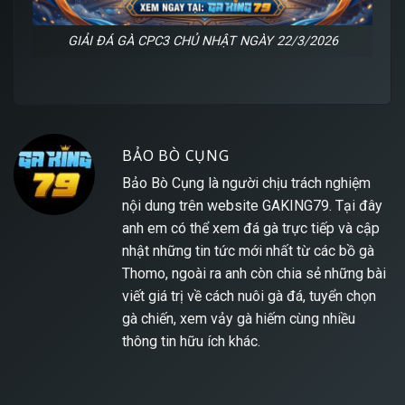
GIẢI ĐÁ GÀ CPC3 CHỦ NHẬT NGÀY 22/3/2026
BẢO BÒ CỤNG
Bảo Bò Cụng là người chịu trách nghiệm
nội dung trên website
GAKING79
. Tại đây
anh em có thể xem đá gà trực tiếp và cập
nhật những tin tức mới nhất từ các bồ gà
Thomo, ngoài ra anh còn chia sẻ những bài
viết giá trị về cách nuôi gà đá, tuyển chọn
gà chiến, xem vảy gà hiếm cùng nhiều
thông tin hữu ích khác.