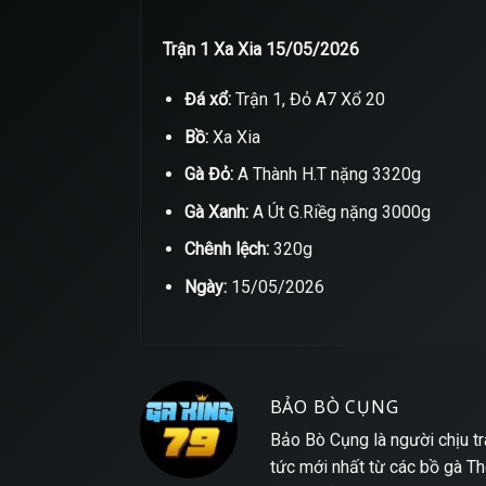
Trận 1 Xa Xia 15/05/2026
Đá xổ:
Trận 1, Đỏ A7 Xổ 20
Bồ:
Xa Xia
Gà Đỏ:
A Thành H.T nặng 3320g
Gà Xanh:
A Út G.Riềg nặng 3000g
Chênh lệch:
320g
Ngày:
15/05/2026
BẢO BÒ CỤNG
Bảo Bò Cụng là người chịu t
tức mới nhất từ các bồ gà Th