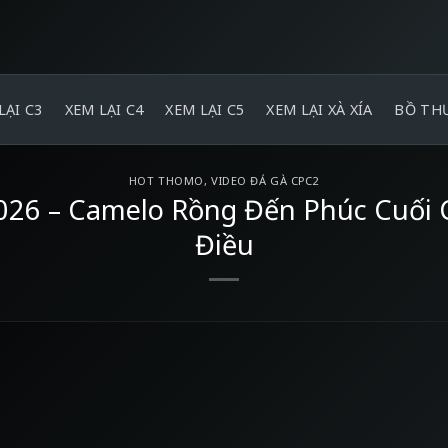
LẠI C3
XEM LẠI C4
XEM LẠI C5
XEM LẠI XÀ XÍA
BỒ TH
HOT THOMO
,
VIDEO ĐÁ GÀ CPC2
026 – Camelo Rồng Đến Phúc Cuối 
Điều