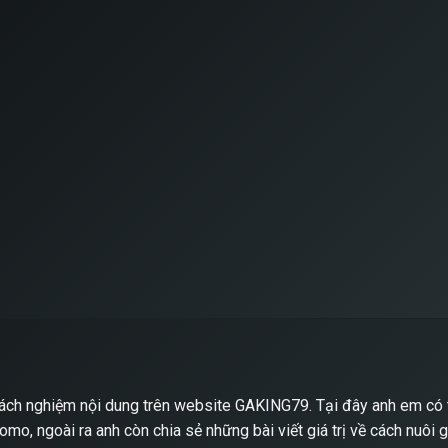
rách nghiệm nội dung trên website
GAKING79
. Tại đây anh em có 
omo, ngoài ra anh còn chia sẻ những bài viết giá trị về cách nuôi 