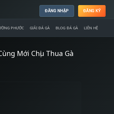
ĐĂNG NHẬP
ĐĂNG KÝ
ƯỜNG PHƯỚC
GIẢI ĐÁ GÀ
BLOG ĐÁ GÀ
LIÊN HỆ
Cùng Mới Chịu Thua Gà