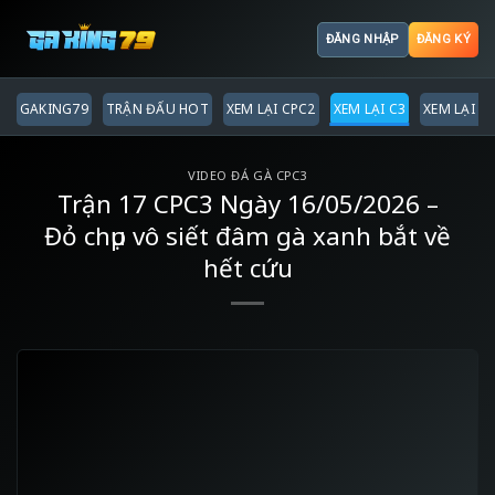
ĐĂNG NHẬP
ĐĂNG KÝ
GAKING79
TRẬN ĐẤU HOT
XEM LẠI CPC2
XEM LẠI C3
XEM LẠI C
VIDEO ĐÁ GÀ CPC3
Trận 17 CPC3 Ngày 16/05/2026 –
Đỏ chụp vô siết đâm gà xanh bắt về
hết cứu