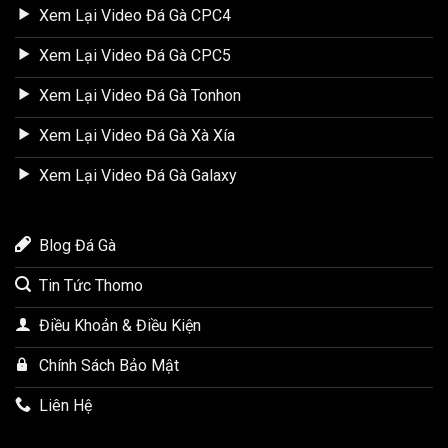
Xem Lại Video Đá Gà CPC4
Xem Lại Video Đá Gà CPC5
Xem Lại Video Đá Gà Tonhon
Xem Lại Video Đá Gà Xà Xía
Xem Lại Video Đá Gà Galaxy
Blog Đá Gà
Tin Tức Thomo
Điều Khoản & Điều Kiện
Chính Sách Bảo Mật
Liên Hệ