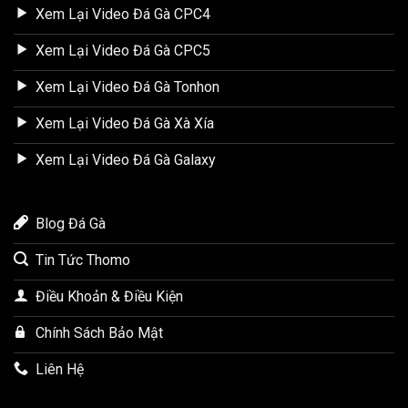
Xem Lại Video Đá Gà CPC4
Xem Lại Video Đá Gà CPC5
Xem Lại Video Đá Gà Tonhon
Xem Lại Video Đá Gà Xà Xía
Xem Lại Video Đá Gà Galaxy
Blog Đá Gà
Tin Tức Thomo
Điều Khoản & Điều Kiện
Chính Sách Bảo Mật
Liên Hệ