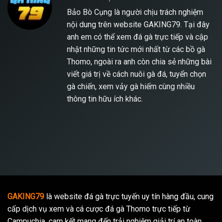
Bảo Bò Cụng là người chịu trách nghiệm
nội dung trên website
GAKING79
. Tại đây
anh em có thể xem đá gà trực tiếp và cập
nhật những tin tức mới nhất từ các bồ gà
Thomo, ngoài ra anh còn chia sẻ những bài
viết giá trị về cách nuôi gà đá, tuyển chọn
gà chiến, xem vảy gà hiếm cùng nhiều
thông tin hữu ích khác.
GAKING79
là website đá gà trực tuyến uy tín hàng đầu, cung
cấp dịch vụ xem và cá cược đá gà Thomo trực tiếp từ
Campuchia, cam kết mang đến trải nghiệm giải trí an toàn,