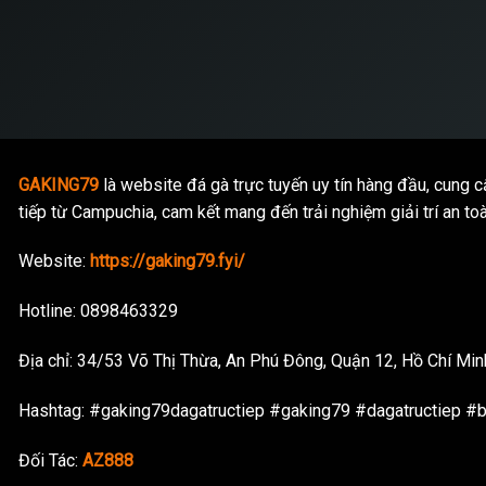
GAKING79
là website đá gà trực tuyến uy tín hàng đầu, cung
tiếp từ Campuchia, cam kết mang đến trải nghiệm giải trí an to
Website:
https://gaking79.fyi/
Hotline: 0898463329
Địa chỉ: 34/53 Võ Thị Thừa, An Phú Đông, Quận 12, Hồ Chí Min
Hashtag: #gaking79dagatructiep #gaking79 #dagatructiep #
Đối Tác:
AZ888