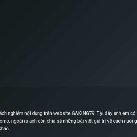
rách nghiệm nội dung trên website
GAKING79
. Tại đây anh em có 
omo, ngoài ra anh còn chia sẻ những bài viết giá trị về cách nuôi 
khác.