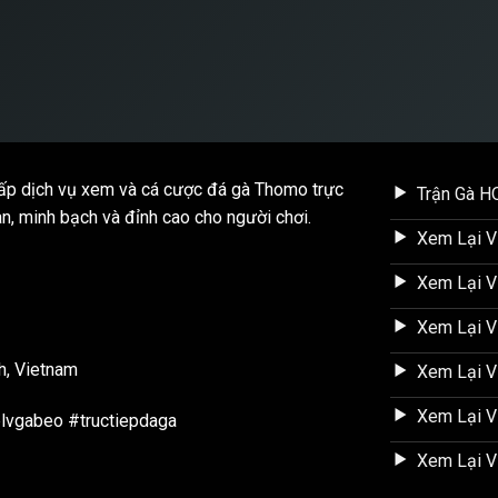
 cấp dịch vụ xem và cá cược đá gà Thomo trực
Trận Gà 
àn, minh bạch và đỉnh cao cho người chơi.
Xem Lại V
Xem Lại V
Xem Lại V
h, Vietnam
Xem Lại V
Xem Lại V
blvgabeo #tructiepdaga
Xem Lại V