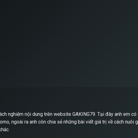
rách nghiệm nội dung trên website
GAKING79
. Tại đây anh em có 
omo, ngoài ra anh còn chia sẻ những bài viết giá trị về cách nuôi 
khác.