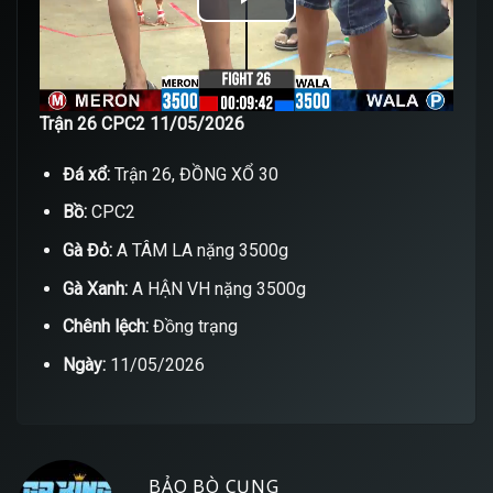
Trận 26 CPC2 11/05/2026
Đá xổ:
Trận 26, ĐỒNG XỔ 30
Bồ:
CPC2
Gà Đỏ:
A TÂM LA nặng 3500g
Gà Xanh:
A HẬN VH nặng 3500g
Chênh lệch:
Đồng trạng
Ngày:
11/05/2026
BẢO BÒ CỤNG