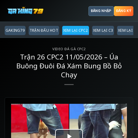
ĐĂNG NHẬP
ĐĂNG KÝ
GAKING79
TRẬN ĐẤU HOT
XEM LẠI CPC2
XEM LẠI C3
XEM LẠI C
VIDEO ĐÁ GÀ CPC2
Trận 26 CPC2 11/05/2026 – Úa
Buông Đuôi Đá Xám Bung Bồ Bỏ
Chạy