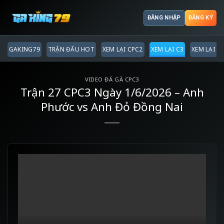
ĐĂNG NHẬP
ĐĂNG KÝ
GAKING79
TRẬN ĐẤU HOT
XEM LẠI CPC2
XEM LẠI C3
XEM LẠI C
VIDEO ĐÁ GÀ CPC3
Trận 27 CPC3 Ngày 1/6/2026 – Anh
Phước vs Anh Đỏ Đồng Nai