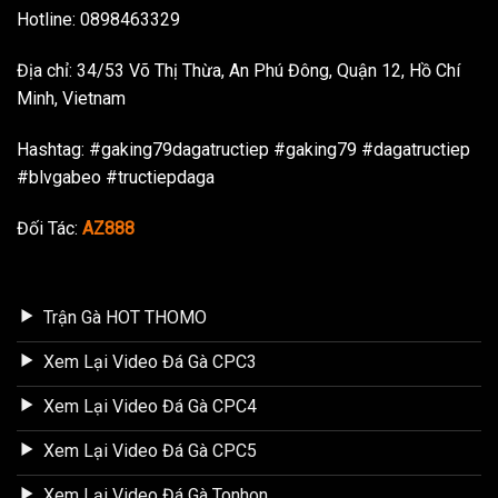
Hotline: 0898463329
Địa chỉ: 34/53 Võ Thị Thừa, An Phú Đông, Quận 12, Hồ Chí
Minh, Vietnam
Hashtag: #gaking79dagatructiep #gaking79 #dagatructiep
#blvgabeo #tructiepdaga
Đối Tác:
AZ888
Trận Gà HOT THOMO
Xem Lại Video Đá Gà CPC3
Xem Lại Video Đá Gà CPC4
Xem Lại Video Đá Gà CPC5
Xem Lại Video Đá Gà Tonhon