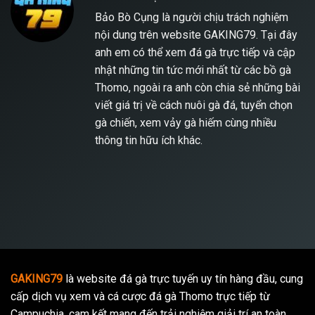
Bảo Bò Cụng là người chịu trách nghiệm
nội dung trên website
GAKING79
. Tại đây
anh em có thể xem đá gà trực tiếp và cập
nhật những tin tức mới nhất từ các bồ gà
Thomo, ngoài ra anh còn chia sẻ những bài
viết giá trị về cách nuôi gà đá, tuyển chọn
gà chiến, xem vảy gà hiếm cùng nhiều
thông tin hữu ích khác.
GAKING79
là website đá gà trực tuyến uy tín hàng đầu, cung
cấp dịch vụ xem và cá cược đá gà Thomo trực tiếp từ
Campuchia, cam kết mang đến trải nghiệm giải trí an toàn,