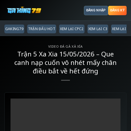
ĐĂNG NHẬP
ĐĂNG KÝ
GAKING79
TRẬN ĐẤU HOT
XEM LẠI CPC2
XEM LẠI C3
XEM LẠI C
VIDEO ĐÁ GÀ XÀ XÍA
Trận 5 Xa Xia 15/05/2026 – Que
canh nạp cuốn vô nhét mấy chân
điều bắt về hết đứng