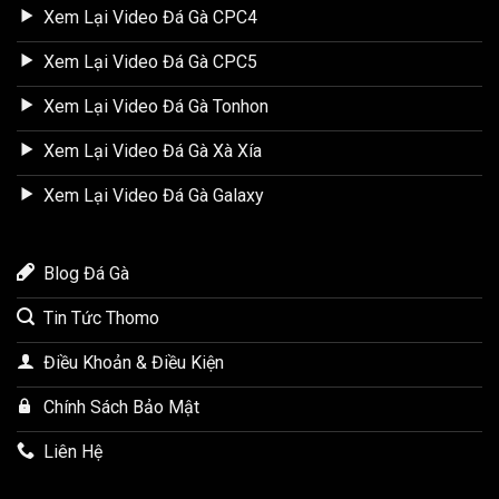
Xem Lại Video Đá Gà CPC4
Xem Lại Video Đá Gà CPC5
Xem Lại Video Đá Gà Tonhon
Xem Lại Video Đá Gà Xà Xía
Xem Lại Video Đá Gà Galaxy
Blog Đá Gà
Tin Tức Thomo
Điều Khoản & Điều Kiện
Chính Sách Bảo Mật
Liên Hệ