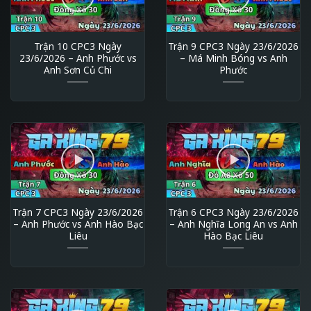
Trận 10 CPC3 Ngày
Trận 9 CPC3 Ngày 23/6/2026
23/6/2026 – Anh Phước vs
– Má Minh Bóng vs Anh
Anh Sơn Củ Chi
Phước
Trận 7 CPC3 Ngày 23/6/2026
Trận 6 CPC3 Ngày 23/6/2026
– Anh Phước vs Anh Hào Bạc
– Anh Nghĩa Long An vs Anh
Liêu
Hào Bạc Liêu