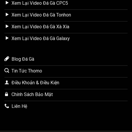
Xem Lại Video Đá Gà CPC5
Xem Lại Video Đá Gà Tonhon
Xem Lại Video Đá Gà Xà Xía
Xem Lại Video Đá Gà Galaxy
Blog Đá Gà
Tin Tức Thomo
Điều Khoản & Điều Kiện
Chính Sách Bảo Mật
Liên Hệ