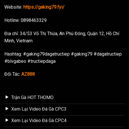
Website:
https://gaking79.fyi/
Hotline: 0898463329
Địa chỉ: 34/53 Võ Thị Thừa, An Phú Đông, Quận 12, Hồ Chí
Minh, Vietnam
Hashtag: #gaking79dagatructiep #gaking79 #dagatructiep
#blvgabeo #tructiepdaga
Đối Tác:
AZ888
Trận Gà HOT THOMO
Xem Lại Video Đá Gà CPC3
Xem Lại Video Đá Gà CPC4