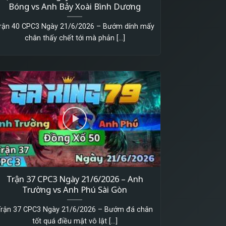
Bóng vs Anh Bảy Xoài Bình Dương
rận 40 CPC3 Ngày 21/6/2026 – Bướm dính mấy
chân thấy chết tới mà phản [...]
Trận 37 CPC3 Ngày 21/6/2026 – Anh
Trường vs Anh Phú Sài Gòn
Trận 37 CPC3 Ngày 21/6/2026 – Bướm đá chân
tốt quá điều mật vô lật [...]