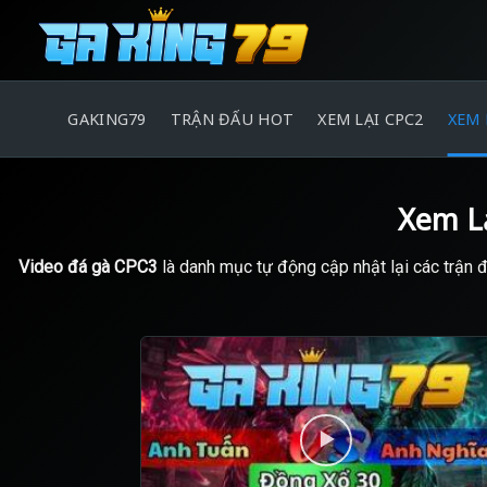
GAKING79
TRẬN ĐẤU HOT
XEM LẠI CPC2
XEM 
Xem L
Video đá gà CPC3
là danh mục tự động cập nhật lại các trận đ