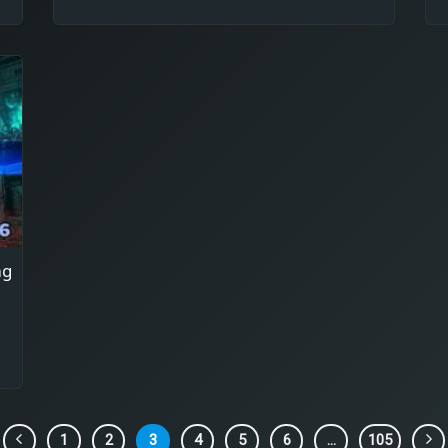
ng
1
2
3
4
5
6
…
105