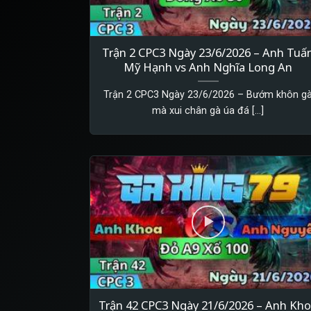
Trận 2 CPC3 Ngày 23/6/2026 – Anh Tuấ
Mỹ Hạnh vs Anh Nghĩa Long An
Trận 2 CPC3 Ngày 23/6/2026 – Bướm khôn g
mà xui chân gà úa đá [...]
Trận 42 CPC3 Ngày 21/6/2026 – Anh Kh