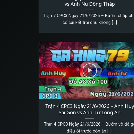
vs Anh Nu Đồng Tháp
Trận 7 CPC3 Ngày 21/6/2026 – Bướm chấp ch
cố cái kết trời cứu không [...]
Trận 4 CPC3 Ngày 21/6/2026 – Anh Hu
Sài Gòn vs Anh Tư Long An
Trận 4 CPC3 Ngày 21/6/2026 – Bướm vô đá g
điều ói trước còn ăn [...]