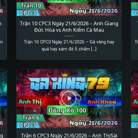
n
Trận 10 CPC3 Ngày 21/6/2026 – Anh Giang
Đức Hòa vs Anh Kiểm Cà Mau
ến
Trận 10 CPC3 Ngày 21/6/2026 – Gà vàng hay
T
quá hay xám đè 5 chấm [...]
ng
Trận 6 CPC3 Ngày 21/6/2026 – Anh Thị Sài