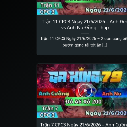
Trận 11 CPC3 Ngày 21/6/2026 – Anh Đe
vs Anh Nu Đồng Tháp
Trận 11 CPC3 Ngày 21/6/2026 – 2 con cùng b
bướm gồng tải tốt ăn [...]
Trận 7 CPC3 Ngày 21/6/2026 – Anh Cườ