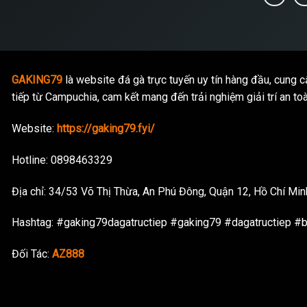
GAKING79
là website đá gà trực tuyến uy tín hàng đầu, cung
tiếp từ Campuchia, cam kết mang đến trải nghiệm giải trí an to
Website:
https://gaking79.fyi/
Hotline: 0898463329
Địa chỉ: 34/53 Võ Thị Thừa, An Phú Đông, Quận 12, Hồ Chí Min
Hashtag: #gaking79dagatructiep #gaking79 #dagatructiep #
Đối Tác:
AZ888