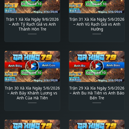
Trận 1 Xà Xía Ngày 9/6/2026
Trận 31 Xà Xía Ngày 5/6/2026
– Anh Tý Rạch Giá vs Anh
– Anh Vũ Rạch Giá vs Anh
Thành Hòn Tre
Hưởng
Trận 30 Xà Xía Ngày 5/6/2026
Trận 29 Xà Xía Ngày 5/6/2026
– Anh Bảy Khánh Lương vs
– Anh Bu Hà Tiên vs Anh Báo
Anh Của Hà Tiên
Bến Tre