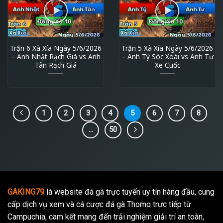
Trận 6 Xà Xía Ngày 5/6/2026
Trận 5 Xà Xía Ngày 5/6/2026
– Anh Nhật Rạch Giá vs Anh
– Anh Tý Sóc Xoài vs Anh Tư
Tân Rạch Giá
Xe Cuốc
1
2
3
4
5
6
7
8
…
50
GAKING79
là website đá gà trực tuyến uy tín hàng đầu, cung
cấp dịch vụ xem và cá cược đá gà Thomo trực tiếp từ
Campuchia, cam kết mang đến trải nghiệm giải trí an toàn,