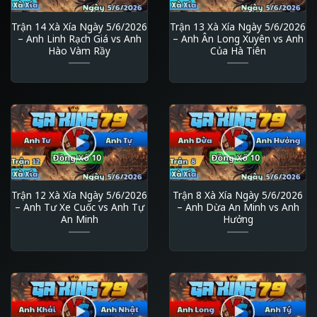
Trận 14 Xà Xía Ngày 5/6/2026
Trận 13 Xà Xía Ngày 5/6/2026
– Anh Linh Rạch Giá vs Anh
– Anh Ân Long Xuyên vs Anh
Hào Vàm Rầy
Của Hà Tiên
Trận 12 Xà Xía Ngày 5/6/2026
Trận 8 Xà Xía Ngày 5/6/2026
– Anh Tư Xe Cuốc vs Anh Tự
– Anh Dừa An Minh vs Anh
An Minh
Hưởng