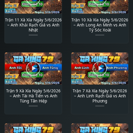
Trận 11 Xà Xía Ngày 5/6/2026
Trận 10 Xà Xía Ngày 5/6/2026
– Anh Khải Rạch Giá vs Anh
– Anh Long An Minh vs Anh
Nhật
Tý Sóc Xoài
Trận 9 Xà Xía Ngày 5/6/2026
Trận 7 Xà Xía Ngày 5/6/2026
– Anh Tài Hà Tiên vs Anh
– Anh Linh Rạch Giá vs Anh
Tùng Tân Hiệp
Phương