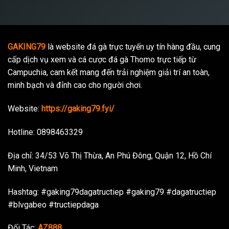
GAKING79
là website đá gà trực tuyến uy tín hàng đầu, cung
cấp dịch vụ xem và cá cược đá gà Thomo trực tiếp từ
Campuchia, cam kết mang đến trải nghiệm giải trí an toàn,
minh bạch và đỉnh cao cho người chơi.
Website:
https://gaking79.fyi/
Hotline: 0898463329
Địa chỉ: 34/53 Võ Thị Thừa, An Phú Đông, Quận 12, Hồ Chí
Minh, Vietnam
Hashtag: #gaking79dagatructiep #gaking79 #dagatructiep
#blvgabeo #tructiepdaga
Đối Tác:
AZ888