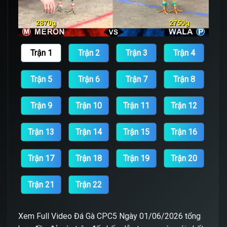
Trận 1
Trận 2
Trận 3
Trận 4
Trận 5
Trận 6
Trận 7
Trận 8
Trận 9
Trận 10
Trận 11
Trận 12
Trận 13
Trận 14
Trận 15
Trận 16
Trận 17
Trận 18
Trận 19
Trận 20
Trận 21
Trận 22
Xem Full Video Đá Gà CPC5 Ngày 01/06/2026
tổng