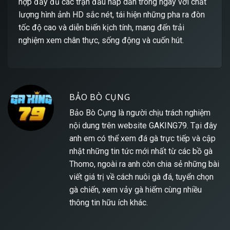
hợp đầy đủ các trận đấu hấp dẫn trong ngày với chất
lượng hình ảnh HD sắc nét, tái hiện những pha ra đòn
tốc độ cao và diễn biến kịch tính, mang đến trải
nghiệm xem chân thực, sống động và cuốn hút.
BẢO BÒ CỤNG
Bảo Bò Cụng là người chịu trách nghiệm
nội dung trên website
GAKING79
. Tại đây
anh em có thể xem đá gà trực tiếp và cập
nhật những tin tức mới nhất từ các bồ gà
Thomo, ngoài ra anh còn chia sẻ những bài
viết giá trị về cách nuôi gà đá, tuyển chọn
gà chiến, xem vảy gà hiếm cùng nhiều
thông tin hữu ích khác.