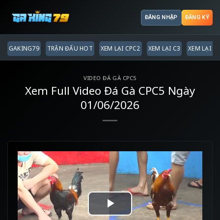
ĐĂNG NHẬP
ĐĂNG KÝ
GAKING79
TRẬN ĐẤU HOT
XEM LẠI CPC2
XEM LẠI C3
XEM LẠI C
VIDEO ĐÁ GÀ CPC5
Xem Full Video Đá Gà CPC5 Ngày
01/06/2026