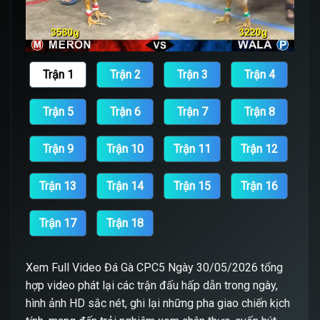
Trận 1
Trận 2
Trận 3
Trận 4
Trận 5
Trận 6
Trận 7
Trận 8
Trận 9
Trận 10
Trận 11
Trận 12
Trận 13
Trận 14
Trận 15
Trận 16
Trận 17
Trận 18
Xem Full Video Đá Gà CPC5 Ngày 30/05/2026
tổng
hợp video phát lại các trận đấu hấp dẫn trong ngày,
hình ảnh HD sắc nét, ghi lại những pha giao chiến kịch