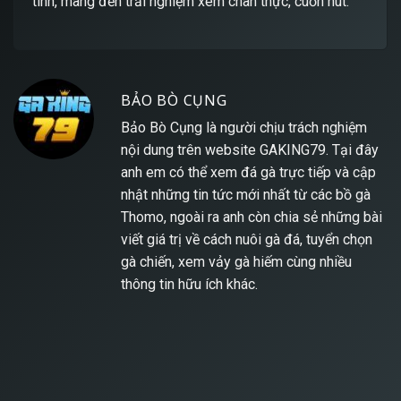
tính, mang đến trải nghiệm xem chân thực, cuốn hút.
BẢO BÒ CỤNG
Bảo Bò Cụng là người chịu trách nghiệm
nội dung trên website
GAKING79
. Tại đây
anh em có thể xem đá gà trực tiếp và cập
nhật những tin tức mới nhất từ các bồ gà
Thomo, ngoài ra anh còn chia sẻ những bài
viết giá trị về cách nuôi gà đá, tuyển chọn
gà chiến, xem vảy gà hiếm cùng nhiều
thông tin hữu ích khác.