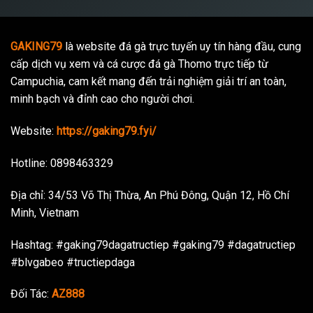
GAKING79
là website đá gà trực tuyến uy tín hàng đầu, cung
cấp dịch vụ xem và cá cược đá gà Thomo trực tiếp từ
Campuchia, cam kết mang đến trải nghiệm giải trí an toàn,
minh bạch và đỉnh cao cho người chơi.
Website:
https://gaking79.fyi/
Hotline: 0898463329
Địa chỉ: 34/53 Võ Thị Thừa, An Phú Đông, Quận 12, Hồ Chí
Minh, Vietnam
Hashtag: #gaking79dagatructiep #gaking79 #dagatructiep
#blvgabeo #tructiepdaga
Đối Tác:
AZ888